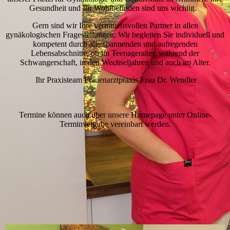
Gesundheit und Ihr Wohlbefinden sind uns wichtig.
Gern sind wir Ihre vertrauensvollen Partner in allen
gynäkologischen Fragestellungen: Wir begleiten Sie individuell und
kompetent durch alle spannenden und aufregenden
Lebensabschnitte, ob im Teenageralter, während der
Schwangerschaft, in den Wechseljahren und auch im Alter.
Ihr Praxisteam Frauenarztpraxis Frau Dr. Wendler
Termine können auch über unsere Homepage unter Online-
Terminvergabe vereinbart werden.