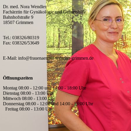
Dr. med. Nora Wendler
Fachärztin für Gynäkologie und Geburtshilfe
Bahnhofstraße 9
18507 Grimmen
Tel.: 038326/80319
Fax: 038326/53649
E-Mail: info@frauenaerztin-wendler-grimmen.de
Öffnungszeiten
Montag 08:00 - 12:00 und 14:00 - 18:00 Uhr
Dienstag 08:00 - 13:00 Uhr
Mittwoch 08:00 - 13:00 Uhr
Donnerstag 08:00 - 12:00 und 14:00 - 18:00 Uhr
Freitag 08:00 - 13:00 Uhr