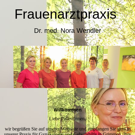
Frauenarztpraxis
Dr. med. Nora Wendler
Willkommen
Liebe Patientinnen,
wir begrüßen Sie auf unserer Webseite und empfangen Sie gern in
unserer Praxis für Gynäkologie und Geburtshilfe in Grimmen. Ihre